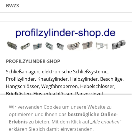
BWZ3
PROFILZYLINDER-SHOP
Schließanlagen, elektronische Schließsysteme,
Profilzylinder, Knaufzylinder, Halbzylinder, Beschläge,
Hangschlösser, Wegfahrsperren, Hebelschlösser,
Briefkästen, Einsteckschlösser, Panzerriegel,
Fenstersicherungen, Riegel, Überfallen,
Wir verwenden Cookies um unsere Website zu
Mülltonnenschlösser, Zweiradsicherheit und vieles
optimieren und Ihnen das
bestmögliche Online-
mehr!
Erlebnis
zu bieten. Mit dem Klick auf
„Alle erlauben“
erklären Sie sich damit einverstanden.