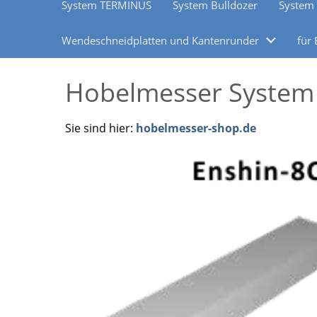
System TERMINUS
System Bulldozer
System 
Wendeschneidplatten und Kantenrunder
für
Hobelmesser System
Sie sind hier:
hobelmesser-shop.de