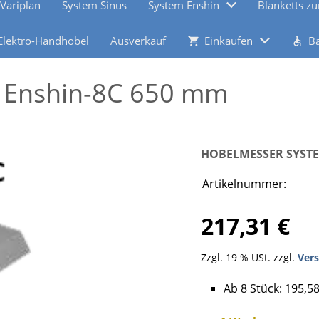
Variplan
System Sinus
System Enshin
Blanketts zu
 Elektro-Handhobel
Ausverkauf
Einkaufen
Ba
 Enshin-8C 650 mm
HOBELMESSER SYSTE
Artikelnummer:
217,31 €
Zzgl. 19 % USt. zzgl.
Ver
Ab 8 Stück: 195,58