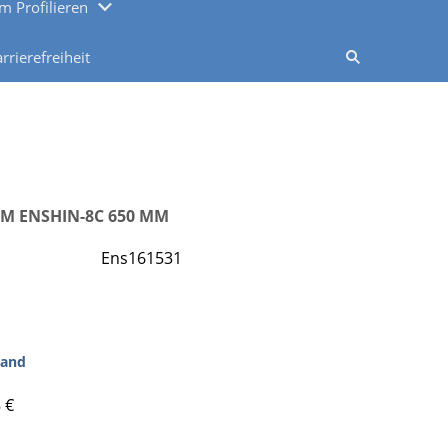
m Profilieren
rrierefreiheit
M ENSHIN-8C 650 MM
Ens161531
sand
 €