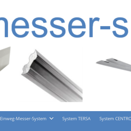
Einweg-Messer-System
System TERSA
System CENTR